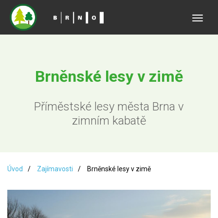
Toggle
naviga
Brněnské lesy v zimě
Příměstské lesy města Brna v
zimním kabatě
Úvod
Zajímavosti
Brněnské lesy v zimě