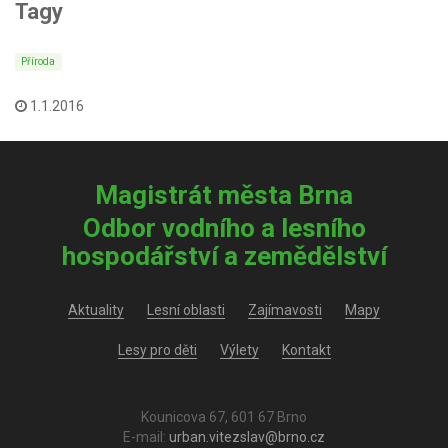
Tagy
Příroda
1.1.2016
Magistrát města Brna
Odbor vodního a lesního
hospodářství a zemědělství
Aktuality
Lesní oblasti
Zajímavosti
Mapy
Lesy pro děti
Výlety
Kontakt
Kounicova 67, 601 67 Brno
E-mail:
urban.vitezslav@brno.cz