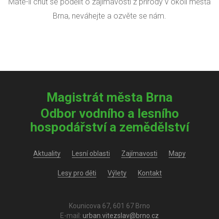
Máte-li chuť se podělit o zajímavosti z přírody v okolí města
Brna, neváhejte a ozvěte se nám.
Magistrát města Brna
Odbor vodního a lesního
hospodářství a zemědělství
Aktuality
Lesní oblasti
Zajímavosti
Mapy
Lesy pro děti
Výlety
Kontakt
Kounicova 67, 601 67 Brno
E-mail:
urban.vitezslav@brno.cz