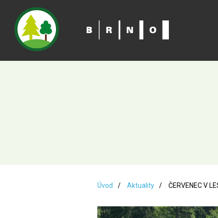
Úvod
Aktuality
ČERVENEC V LE