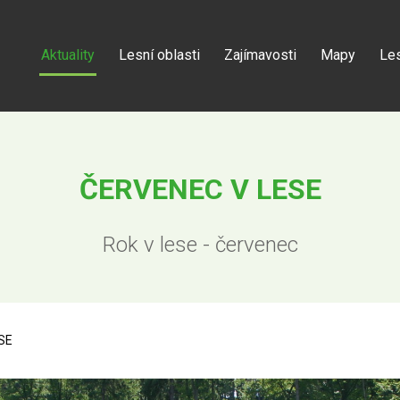
Aktuality
Lesní oblasti
Zajímavosti
Mapy
Les
ČERVENEC V LESE
Rok v lese - červenec
SE