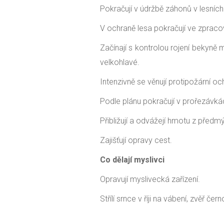
Pokračují v údržbě záhonů v lesních
V ochraně lesa pokračují ve zpraco
Začínají s kontrolou rojení bekyně
velkohlavé.
Intenzivně se věnují protipožární oc
Podle plánu pokračují v prořezávká
Přibližují a odvážejí hmotu z předmý
Zajišťují opravy cest.
Co dělají myslivci
Opravují myslivecká zařízení.
Střílí srnce v říji na vábení, zvěř če