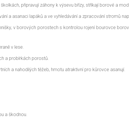
 školkách, připravují záhony k výsevu břízy, stříkají borové a mo
vání a asanaci lapáků a ve vyhledávání a zpracování stromů na
 mnišky, v borových porostech s kontrolou rojení bourovce boro
hraně v lese.
ch a probírkách porostů.
tních a nahodilých těžeb, hmotu atraktivní pro kůrovce asanují.
rnou a škodnou.