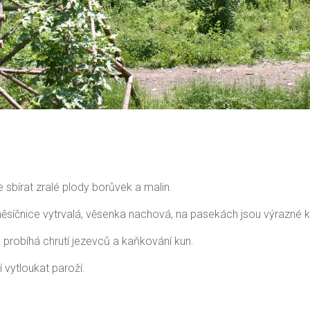
 sbírat zralé plody borůvek a malin.
ěsíčnice vytrvalá, věsenka nachová, na pasekách jsou výrazné kv
e probíhá chrutí jezevců a kaňkování kun.
jí vytloukat paroží.