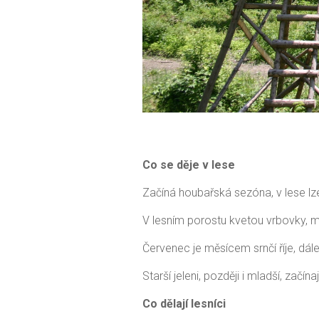
Co se děje v lese
Začíná houbařská sezóna, v lese lze
V lesním porostu kvetou vrbovky, m
Červenec je měsícem srnčí říje, dál
Starší jeleni, později i mladší, začína
Co dělají lesníci