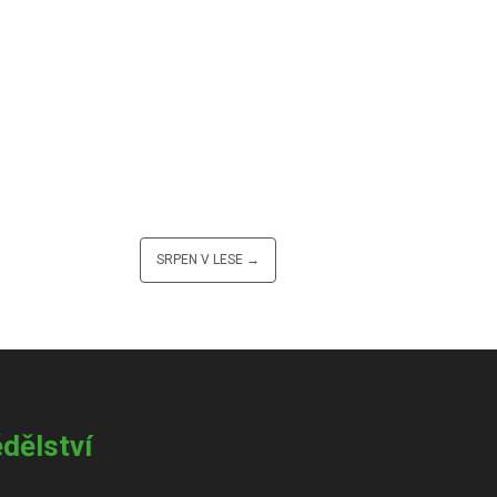
SRPEN V LESE →
dělství