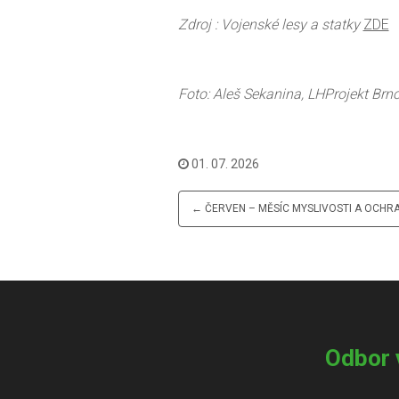
Zdroj : Vojenské lesy a statky
ZDE
Foto: Aleš Sekanina, LHProjekt Brn
01. 07. 2026
← ČERVEN – MĚSÍC MYSLIVOSTI A OCHR
Odbor 