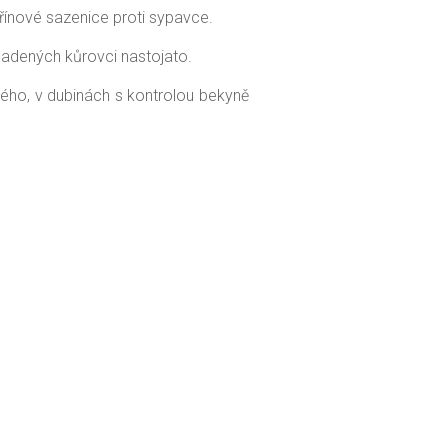
dřínové sazenice proti sypavce.
padených kůrovci nastojato.
vého, v dubinách s kontrolou bekyně